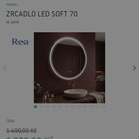
PRODEJ
ZRCADLO LED SOFT 70
ID: 12978
CENA
1 490,00
Kč