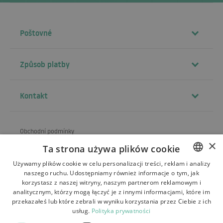
Poštovné
Způsob platby
Kontakt
Obchodní podmínky
×
Ta strona używa plików cookie
O obchodu
Używamy plików cookie w celu personalizacji treści, reklam i analizy
Doprava
naszego ruchu. Udostępniamy również informacje o tym, jak
POLISH
korzystasz z naszej witryny, naszym partnerom reklamowym i
Vrácení a reklamace
BULGARIAN
analitycznym, którzy mogą łączyć je z innymi informacjami, które im
przekazałeś lub które zebrali w wyniku korzystania przez Ciebie z ich
Platby
CZECH
usług.
Polityka prywatności