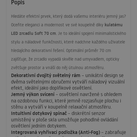
Popis
Hledáte efektní prvek, který dodá vašemu interiéru jemný jas?
kulatému
Oceňte eleganci a modernost ve své koupelně díky
LED
zrcadlu Soft 70 cm
. Je to ideální spojení minimalistického
stylu a náladové funkčnosti, které nadchne každého uživatele
hledajícího dekorativní řešení. Optimální průměr 70 cm
zajišťuje, že zrcadlo vypadá skvěle nad umyvadlem, opticky
zvětšuje prostor a vnáší do něj útulnou atmosféru.
Dekorativní dvojitý světelný rám
– unikátní design se
dvěma světelnými obručemi vytváří náladový vizuální
efekt, ideální jako doplňkové osvětlení.
Jemný výkon svícení
– osvětlení navržené s ohledem
na ozdobnou funkci, které jemně rozjasňuje plochu i
stěnu a vytváří v koupelně relaxační atmosféru.
Intuitivní dotykový spínač
– diskrétní senzor
umístěný v ploše skla umožňuje pohodlné ovládání
osvětlení jedním dotykem.
Integrovaná vyhřívací podložka (Anti-Fog)
– zabraňuje