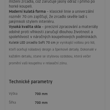
mlžení zrcadla, což zaručuje jasný odraz i přímo po
horké koupeli.
Moderní kulatá forma
– klasické linie a univerzální
rozměr 70 cm zajišťují, že zrcadlo skvěle ladí s
jakýmkoli stylem interiéru.
Vysoká kvalita skla
– precizní zpracování a materiály
odolné proti vlhkosti zaručují dlouhou životnost a
spolehlivost v náročných koupelnových podmínkách.
Kulaté
LED
zrcadlo Soft 70 cm
je vynikající volbou pro lidi,
kteří oceňují náladový design a šperkové detaily. Dokonalé v
každém detailu, stane se stylovou ozdobou, která večer
promění vaši koupelnu v relaxační zónu.
Technické parametry
Výška
700 mm
Šířka
700 mm