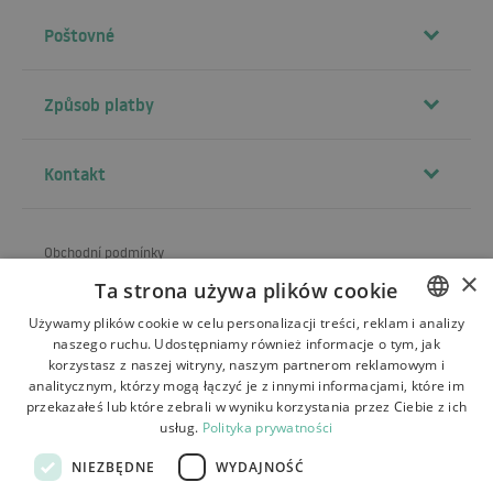
Poštovné
Způsob platby
Kontakt
Obchodní podmínky
×
Ta strona używa plików cookie
O obchodu
Używamy plików cookie w celu personalizacji treści, reklam i analizy
Doprava
naszego ruchu. Udostępniamy również informacje o tym, jak
POLISH
korzystasz z naszej witryny, naszym partnerom reklamowym i
Vrácení a reklamace
BULGARIAN
analitycznym, którzy mogą łączyć je z innymi informacjami, które im
przekazałeś lub które zebrali w wyniku korzystania przez Ciebie z ich
CZECH
Platby
usług.
Polityka prywatności
FRENCH
Kontakt
NIEZBĘDNE
WYDAJNOŚĆ