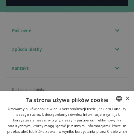
Poštovné
Způsob platby
Kontakt
Obchodní podmínky
×
Ta strona używa plików cookie
O obchodu
Używamy plików cookie w celu personalizacji treści, reklam i analizy
Doprava
naszego ruchu. Udostępniamy również informacje o tym, jak
POLISH
korzystasz z naszej witryny, naszym partnerom reklamowym i
Vrácení a reklamace
BULGARIAN
analitycznym, którzy mogą łączyć je z innymi informacjami, które im
przekazałeś lub które zebrali w wyniku korzystania przez Ciebie z ich