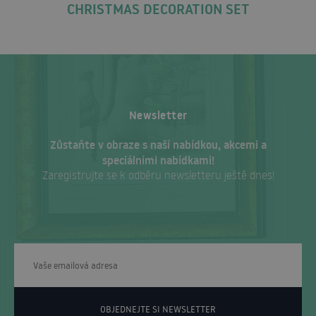
CHRISTMAS DECORATION SET
Newsletter
Zůstaňte v obraze s naší nabídkou, akcemi a
speciálními nabídkami!
Zaregistrujte se k odběru newsletteru ještě dnes!
OBJEDNEJTE SI NEWSLETTER