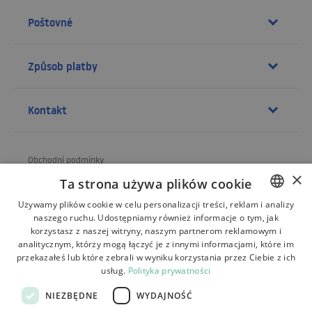
Poštovné
Způsob platby
Kontakt
Obchodní podmínky
×
Ta strona używa plików cookie
O obchodu
Używamy plików cookie w celu personalizacji treści, reklam i analizy
Doprava
naszego ruchu. Udostępniamy również informacje o tym, jak
POLISH
korzystasz z naszej witryny, naszym partnerom reklamowym i
Vrácení a reklamace
BULGARIAN
analitycznym, którzy mogą łączyć je z innymi informacjami, które im
przekazałeś lub które zebrali w wyniku korzystania przez Ciebie z ich
CZECH
Platby
usług.
Polityka prywatności
FRENCH
Kontakt
NIEZBĘDNE
WYDAJNOŚĆ