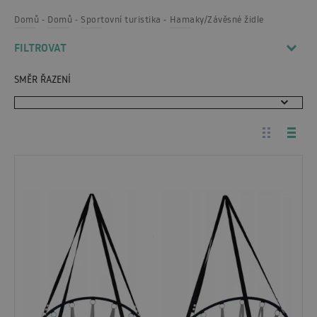
Domů
Domů
Sportovní turistika
Hamaky/Závěsné židle
FILTROVAT
SMĚR ŘAZENÍ