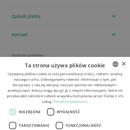
Způsob platby
Kontakt
Obchodní podmínky
×
Ta strona używa plików cookie
O obchodu
Używamy plików cookie w celu personalizacji treści, reklam i analizy
Doprava
naszego ruchu. Udostępniamy również informacje o tym, jak
POLISH
korzystasz z naszej witryny, naszym partnerom reklamowym i
Vrácení a reklamace
BULGARIAN
analitycznym, którzy mogą łączyć je z innymi informacjami, które im
przekazałeś lub które zebrali w wyniku korzystania przez Ciebie z ich
CZECH
Platby
usług.
Polityka prywatności
FRENCH
Kontakt
NIEZBĘDNE
WYDAJNOŚĆ
SPANISH
TARGETOWANIE
FUNKCJONALNOŚĆ
ITALIAN