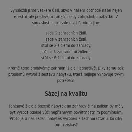
Vynaložili jsme veškeré úsilí, abys v našem obchodě našel nejen
efektní, ale především funkční sady zahradního nábytku. V
souvislosti s tím zde najdeš mimo jiné:
sada 6 zahradních židlí,
sada 4 zahradních židlí,
stůl se 2 židlemi do zahrady,
stůl se 4 zahradními židlemi,
stůl se 6 židlemi do zahrady.
Kromě toho prodáváme zahradní židle i jednotlivě. Díky tomu bez
problémů vytvoříš sestavu nábytku, která nejlépe vyhovuje tvým
potřebám.
Sázej na kvalitu
Terasové židle a obecně nábytek do zahrady či na balkon by měly
být vysoce odolné vůči nepříznivým povětrnostním podmínkám.
Proto je u nás sedací nábytek vyroben z technorattanu. Co díky
tomu získáš?