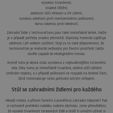
vysokou trvanlivost,
snadné čištění,
odolnost vůči vlhkosti a UV záření,
vysokou odolnost proti mechanickému poškození,
barvu odolnou proti blednutí.
Zahradní židle z technorattanu jsou také mimořádně lehké, takže
je v případě potřeby snadno přemístíš. Elastický materiál zajišťuje
odolnost i při velkém zatížení. Stojí za to také připomenout, že
technorattan je materiál neškodný pro životní prostředí, takže
skvěle zapadá do ekologického trendu.
Kromě toho je deska stolu vyrobena z nejkvalitnějšího tvrzeného
skla. Díky tomu je mimořádně trvanlivá, odolná vůči náhlým
změnám teploty, a v případě poškození se rozpadá na drobné části,
čímž minimalizuje riziko pořezání ostrým střepem.
Stůl se zahradními židlemi pro každého
Hledáš módní, a přitom funkční a prověřený zahradní nábytek? Pak
si rozhodně prohlédni nabídku našeho obchodu. Jsme přesvědčeni,
že vysoká trvanlivost terasových židlí a stolů ti umožní užívat si