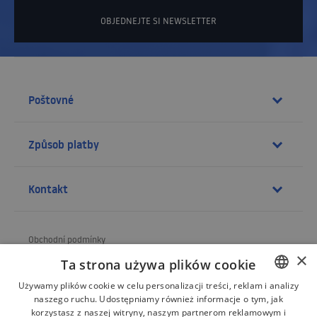
OBJEDNEJTE SI NEWSLETTER
Poštovné
Způsob platby
Kontakt
Obchodní podmínky
×
Ta strona używa plików cookie
O obchodu
Używamy plików cookie w celu personalizacji treści, reklam i analizy
Doprava
naszego ruchu. Udostępniamy również informacje o tym, jak
POLISH
korzystasz z naszej witryny, naszym partnerom reklamowym i