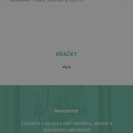
HRAČKY
#N/A
Newsletter
Zůstaňte v obraze s naší nabídkou, akcemi a
speciálními nabídkami!