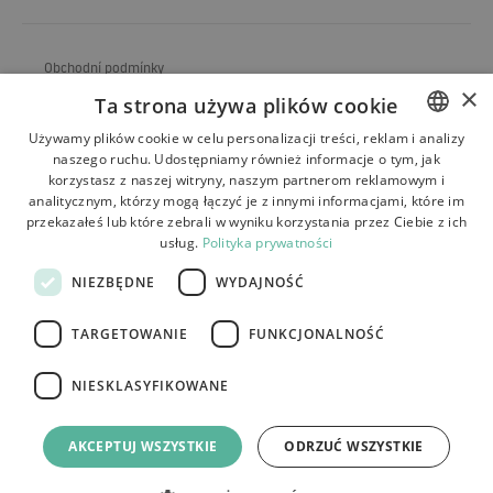
Obchodní podmínky
×
Ta strona używa plików cookie
O obchodu
Używamy plików cookie w celu personalizacji treści, reklam i analizy
Doprava
naszego ruchu. Udostępniamy również informacje o tym, jak
POLISH
korzystasz z naszej witryny, naszym partnerom reklamowym i
Vrácení a reklamace
BULGARIAN
analitycznym, którzy mogą łączyć je z innymi informacjami, które im
przekazałeś lub które zebrali w wyniku korzystania przez Ciebie z ich
CZECH
Platby
usług.
Polityka prywatności
FRENCH
Kontakt
NIEZBĘDNE
WYDAJNOŚĆ
SPANISH
TARGETOWANIE
FUNKCJONALNOŚĆ
ITALIAN
LITHUANIAN
NIESKLASYFIKOWANE
Tutumi.pl
– všechna práva vyhrazena
GERMAN
e-commerce platform by:
AKCEPTUJ WSZYSTKIE
ODRZUĆ WSZYSTKIE
ROMANIAN