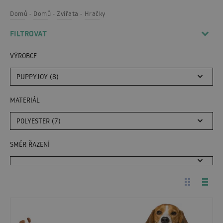
Domů
Domů
Zvířata
Hračky
FILTROVAT
VÝROBCE
PUPPYJOY (8)
MATERIÁL
POLYESTER (7)
SMĚR ŘAZENÍ