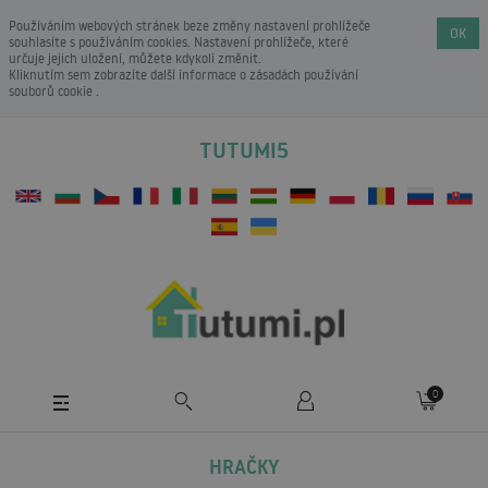
Používáním webových stránek beze změny nastavení prohlížeče
OK
souhlasíte s používáním cookies. Nastavení prohlížeče, které
určuje jejich uložení, můžete kdykoli změnit.
Kliknutím sem zobrazíte další informace o
zásadách používání
souborů cookie
.
TUTUMI5
0
HRAČKY