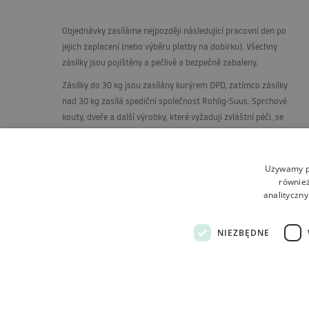
Objednávky zasíláme nejpozději následující pracovní den po
jejich zaplacení (nebo výběru platby na dobírku). Všechny
zásilky jsou pojištěny a pečlivě a bezpečně zabaleny.
Zásilky do 30 kg jsou zasílány kurýrem
DPD
, zatímco zásilky
nad 30 kg zasílá spediční společnost Rohlig-Suus. Sprchové
kouty, dveře a další výrobky, které vyžadují zvláštní péči, se
dodávají na paletách, ve svislé poloze, na speciálně postaveném
stojanu.
Używamy pl
również
analityczny
NIEZBĘDNE
Obchodní podmínky
O obchodu
Doprava
Vrácení
Tutumi.pl
– všechna práva vyhrazena
e-commerce platform by: