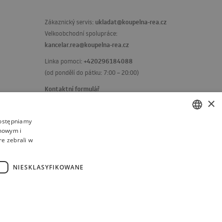
ukladat@koupelna-rea.cz
Zákaznický servis:
Velkoobchodní spolupráce:
kancelar.rea@koupelna-rea.cz
+420296184088
Linka pomoci:
(od pondělí do pátku: 7:00 – 20:00)
Kontaktní formulář
×
dostępniamy
amowym i
POLISH
re zebrali w
BULGARIAN
CZECH
NIESKLASYFIKOWANE
FRENCH
SPANISH
ITALIAN