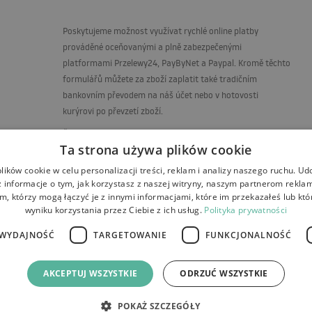
Poskytujeme možnost využívat rychlé online platby
prováděné oceňovanými a plně zabezpečenými
platformami Przelewy24, PayByNet a Paypal. Kromě těchto
formulářů můžete za zboží zaplatit také tradičním
bankovním převodem na náš účet nebo v hotovosti
kurýrovi po převzetí zboží.
Číslo účtu pro platby v Kč
Ta strona używa plików cookie
PL56 1500 1344 1213 4009 5771 0000
ików cookie w celu personalizacji treści, reklam i analizy naszego ruchu. U
 informacje o tym, jak korzystasz z naszej witryny, naszym partnerom rekl
m, którzy mogą łączyć je z innymi informacjami, które im przekazałeś lub któ
wyniku korzystania przez Ciebie z ich usług.
Polityka prywatności
WYDAJNOŚĆ
TARGETOWANIE
FUNKCJONALNOŚĆ
 a reklamace
Platby
Kontakt
AKCEPTUJ WSZYSTKIE
ODRZUĆ WSZYSTKIE
POKAŻ SZCZEGÓŁY