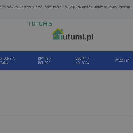
m cookies. Nastavení prohlížeče, které určuje jejich uložení, můžete kdykoli změnit.
TUTUMI5
AVILONY A
KRYTY A
VOZÍKY A
VÝZDOBA
LTÁNY
ROHOŽE
KOLEČKA