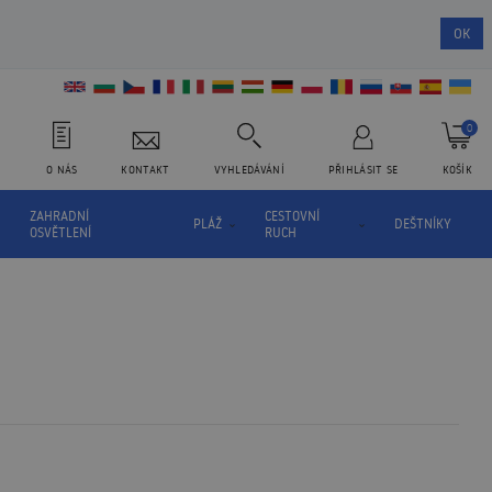
OK
0
O NÁS
KONTAKT
VYHLEDÁVÁNÍ
PŘIHLÁSIT SE
KOŠÍK
ZAHRADNÍ
CESTOVNÍ
PLÁŽ
DEŠTNÍKY
OSVĚTLENÍ
RUCH