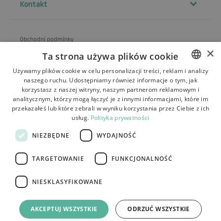
Kontakt
Obchodní podmínky
×
Ta strona używa plików cookie
O obchodu
Używamy plików cookie w celu personalizacji treści, reklam i analizy
Doprava
naszego ruchu. Udostępniamy również informacje o tym, jak
POLISH
korzystasz z naszej witryny, naszym partnerom reklamowym i
Vrácení a reklamace
BULGARIAN
analitycznym, którzy mogą łączyć je z innymi informacjami, które im
przekazałeś lub które zebrali w wyniku korzystania przez Ciebie z ich
CZECH
Platby
usług.
Polityka prywatności
FRENCH
Kontakt
NIEZBĘDNE
WYDAJNOŚĆ
SPANISH
TARGETOWANIE
FUNKCJONALNOŚĆ
ITALIAN
LITHUANIAN
NIESKLASYFIKOWANE
Tutumi.pl
– všechna práva vyhrazena
GERMAN
e-commerce platform by:
AKCEPTUJ WSZYSTKIE
ODRZUĆ WSZYSTKIE
ROMANIAN