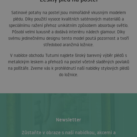
Satinové potahy na postel jsou mimořádně vkusným modelem
plédu. Díky použití vysoce kvalitních saténových materiálů a
speciálnímu ražení přehoz unikátním způsobem absorbuje světlo.
Působí velmi luxusně a dodává interiéru nádech glamour. Díky
svému jedinečnému designu tento model poutá pozornost a tvoří
středobod aranžmá ložnice.
V nabídce obchodu Tutumi najdete široký barevný výběr plédů s
metalickým leskem a přehozů na postel včetně sladěných povlaků
na polštáře. Zveme vás k prohlédnutí naší nabídky stylových plédů
do ložnice.
Newsletter
Zůstaňte v obraze s naší nabídkou, akcemi a