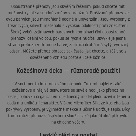
Oboustranné přehozy jsou skvělým řešením, pokud chcete mít
možnost rychlé a snadné změny v aranžmá. Prošívané přehozy ve
dvou barvách jsou mimořádně odolné a univerzální. Jsou vyrobeny z
trvanlivých, silných materiálů s vysokou odolností proti znečištění.
Široký výběr zajímavých barevných kombinací činí oboustranné
přehozy ideální volbou, pokud se rychle nudíte. Obvykle je jedna
strana přehozu v tlumené barvě, zatímco druhá má sytý, výrazný
odstín. Můžete přehoz obracet tak často, jak chcete, a těšit se z
osvěženého vzhledu postele i celé ložnice.
Kožešinová deka — různorodé použití
V sortimentu internetového obchodu Tutumi najdete také
kožešinové a hřejivé deky, které se skvěle hodí jako přehoz na
postel, pohovku či gauč. Tento jedinečný model plédu oživí interiér a
dodá mu unikátní charakter. Vlákno Microfiber Silk, ze kterého jsou
pokrývky vyrobeny, je výjimečně měkké a účinně udržuje teplo. Díky
tomu může přehoz s úspěchem sloužit také jako útulná přikrývka
na chladné večery.
Lesklý pléd na postel