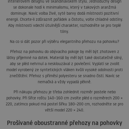
interiérovém designu ve skandinávském stylu. Jednoduchý design
se dokonale hodí k minimalismu, který v takových aranžmá
dominuje. Navíc volba živé, syté barvy dodá místnosti pozitivní
energii. Chcete‑li zdůraznit pořádek a čistotu, volte chladné odstíny.
Aby místnosti vdechl útulnější charakter, rozhodněte se pro teplé
tóny.
Na co si dát pozor při výběru elegantního přehozu na pohovku?
Přehoz na pohovku do obývacího pokoje by měl být zhotoven z
látky příjemné na dotek. Materiál by měl být také dostatečně silný,
aby se pléd nehrnul a nesklouzával z povlečení. Vyplatí se zvolit
model vyrobený ze syntetických vláken kvůli vysoké odolnosti proti
znečištění. Přehoz s příměsí polyesteru se snadno čistí. Navíc se
nemačká a vždy vypadá pěkně.
Při nákupu přehozu je třeba zohlednit rozměr postele nebo
pohovky. Při šířce roštu 140–160 cm zvolte pléd o rozměrech 200 ×
220, zatímco pokud má postel šířku 180–200 cm, rozhodněte se pro
větší model 220 × 240.
Prošívané oboustranné přehozy na pohovky