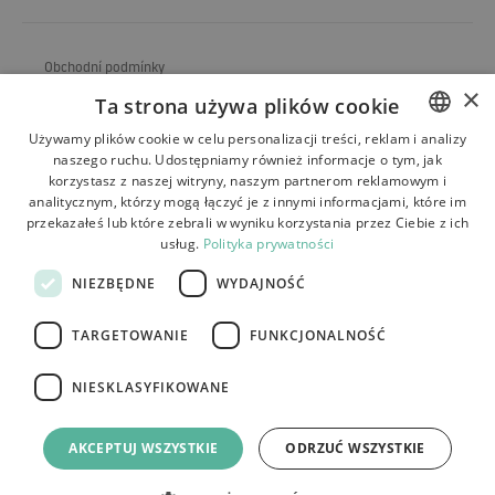
Obchodní podmínky
×
Ta strona używa plików cookie
O obchodu
Używamy plików cookie w celu personalizacji treści, reklam i analizy
Doprava
naszego ruchu. Udostępniamy również informacje o tym, jak
POLISH
korzystasz z naszej witryny, naszym partnerom reklamowym i
Vrácení a reklamace
BULGARIAN
analitycznym, którzy mogą łączyć je z innymi informacjami, które im
przekazałeś lub które zebrali w wyniku korzystania przez Ciebie z ich
Platby
CZECH
usług.
Polityka prywatności
FRENCH
Kontakt
NIEZBĘDNE
WYDAJNOŚĆ
SPANISH
TARGETOWANIE
FUNKCJONALNOŚĆ
ITALIAN
LITHUANIAN
NIESKLASYFIKOWANE
Tutumi.pl
– všechna práva vyhrazena
GERMAN
e-commerce platform by:
AKCEPTUJ WSZYSTKIE
ODRZUĆ WSZYSTKIE
ROMANIAN