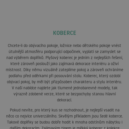
KOBERCE
Chcete-li do obývacího pokoje, ložnice nebo dětského pokoje vnést
útulnější atmosféru podporující odpočinek, vyplatí se zamyslet se
nad výběrem doplňků. Plyšový koberec je jedním z nejlepších řešení,
které zároveň poslouží jako zajímavá dekorace interiéru a oživí
místnost. Díky němu vizuálně zateplíme pokoj a zároveň ochráníme
podlahu před oděrkami při posouvání stolu. Koberec, který ozdobí
obývací pokoj, by měl být přizpůsoben charakteru a stylu interiéru.
V naší nabídce najdete jak tlumené jednobarevné modely, tak
výrazně zdobené verze, které se bezpochyby stanou hlavní
dekorací.
Pokud nevíte, pro který kus se rozhodnout, je nejlepší vsadit na
něco co nejvíce univerzálního. Skvělým příkladem jsou šedé koberce.
Takové doplňky se budou dobře hodit k mnoha odstínům nábytku i
dalším dekoracím. Zajímavým tipem je měkký koberec z kolekce