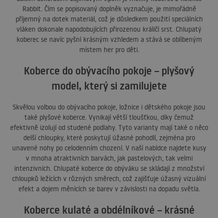
Rabbit. Čím se popisovaný doplněk vyznačuje, je mimořádně
příjemný na dotek materiál, což je důsledkem použití speciálních
vláken dokonale napodobujících přirozenou králičí srst. Chlupatý
koberec se navíc pyšní krásným vzhledem a stává se oblíbeným
místem her pro děti.
Koberce do obývacího pokoje – plyšový
model, který si zamilujete
Skvělou volbou do obývacího pokoje, ložnice i dětského pokoje jsou
také plyšové koberce. Vynikají větší tloušťkou, díky čemuž
efektivně izolují od studené podlahy. Tyto varianty mají také o něco
delší chloupky, které poskytují úžasné pohodlí, zejména pro
unavené nohy po celodenním chození. V naší nabídce najdete kusy
v mnoha atraktivních barvách, jak pastelových, tak velmi
intenzivních. Chlupaté koberce do obýváku se skládají z množství
chloupků ležících v různých směrech, což zajišťuje úžasný vizuální
efekt a dojem měnících se barev v závislosti na dopadu světla.
Koberce kulaté a obdélníkové – krásné