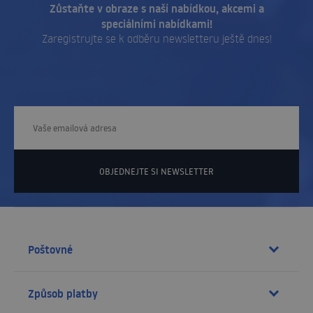
Zůstaňte v obraze s naší nabídkou, akcemi a
speciálními nabídkami!
Zaregistrujte se k odběru newsletteru ještě dnes!
OBJEDNEJTE SI NEWSLETTER
Poštovné
Způsob platby