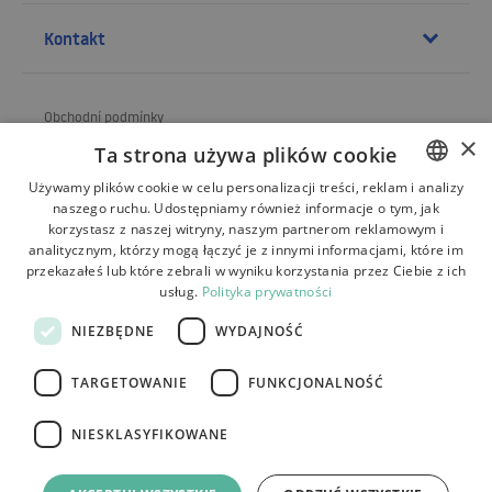
Kontakt
Obchodní podmínky
×
Ta strona używa plików cookie
O obchodu
Używamy plików cookie w celu personalizacji treści, reklam i analizy
Doprava
naszego ruchu. Udostępniamy również informacje o tym, jak
POLISH
korzystasz z naszej witryny, naszym partnerom reklamowym i
Vrácení a reklamace
BULGARIAN
analitycznym, którzy mogą łączyć je z innymi informacjami, które im
przekazałeś lub które zebrali w wyniku korzystania przez Ciebie z ich
CZECH
Platby
usług.
Polityka prywatności
FRENCH
Kontakt
NIEZBĘDNE
WYDAJNOŚĆ
SPANISH
TARGETOWANIE
FUNKCJONALNOŚĆ
ITALIAN
LITHUANIAN
NIESKLASYFIKOWANE
Tutumi.pl
– všechna práva vyhrazena
GERMAN
e-commerce platform by: