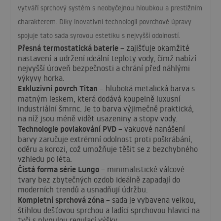
vytváří sprchový systém s neobyčejnou hloubkou a prestižním
charakterem. Díky inovativní technologii povrchové úpravy
spojuje tato sada syrovou estetiku s nejvyšší odolností.
Přesná termostatická baterie
– zajišťuje okamžité
nastavení a udržení ideální teploty vody, čímž nabízí
nejvyšší úroveň bezpečnosti a chrání před náhlými
výkyvy horka.
Exkluzivní povrch Titan
– hluboká metalická barva s
matným leskem, která dodává koupelně luxusní
industriální šmrnc. Je to barva výjimečně praktická,
na níž jsou méně vidět usazeniny a stopv vody.
Technologie povlakování
PVD
– vakuové nanášení
barvy zaručuje extrémní odolnost proti poškrábání,
oděru a korozi, což umožňuje těšit se z bezchybného
vzhledu po léta.
Čistá forma série Lungo
– minimalistické válcové
tvary bez zbytečných ozdob ideálně zapadají do
moderních trendů a usnadňují údržbu.
Kompletní sprchová zóna
– sada je vybavena velkou,
štíhlou dešťovou sprchou a ladící sprchovou hlavicí na
tyči s plynulou regulací výšky.