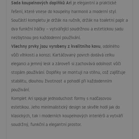
Sada koupelnových doplňků Ari
je elegantní a praktické
řešení, které vnese do koupelny harmonii a moderní styl.
Součástí kompletu je držák na ručník, držák na toaletní papír a
dva funkční háčky – vytvářející soudržnou a estetickou sadu
nezbytnou pro každodenní používání.
Všechny prvky jsou vyrobeny z kvalitního kovu
, odolného
vůči vlhkosti a korozi. Kartáčovaný povrch dodává celku
eleganci a jemný lesk a zároveň si zachovává odolnost vůči
stopám používání. Doplňky se montují na stěnu, což zajišťuje
stabilitu, dlouhou životnost a pohodlí při každodenním
používání.
Komplet Ari spojuje jednoduchost formy s nadčasovou
estetikou. Jeho minimalistický design se skvěle hodí jak do
klasických, tak i moderních koupelnových interiérů a vytváří
soudržný, funkční a elegantní prostor.