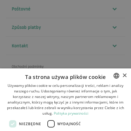
Poštovné
Způsob platby
Kontakt
Obchodní podmínky
×
Ta strona używa plików cookie
O obchodu
Używamy plików cookie w celu personalizacji treści, reklam i analizy
Doprava
naszego ruchu. Udostępniamy również informacje o tym, jak
POLISH
korzystasz z naszej witryny, naszym partnerom reklamowym i
Vrácení a reklamace
BULGARIAN
analitycznym, którzy mogą łączyć je z innymi informacjami, które im
przekazałeś lub które zebrali w wyniku korzystania przez Ciebie z ich
Platby
CZECH
usług.
Polityka prywatności
FRENCH
Kontakt
NIEZBĘDNE
WYDAJNOŚĆ
SPANISH