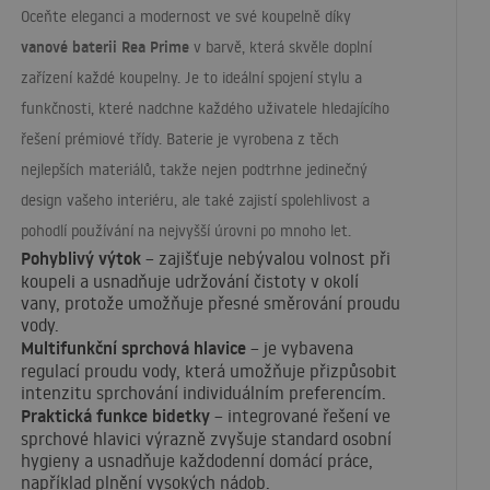
Oceňte eleganci a modernost ve své koupelně díky
vanové baterii Rea Prime
v barvě, která skvěle doplní
zařízení každé koupelny. Je to ideální spojení stylu a
funkčnosti, které nadchne každého uživatele hledajícího
řešení prémiové třídy. Baterie je vyrobena z těch
nejlepších materiálů, takže nejen podtrhne jedinečný
design vašeho interiéru, ale také zajistí spolehlivost a
pohodlí používání na nejvyšší úrovni po mnoho let.
Pohyblivý výtok
– zajišťuje nebývalou volnost při
koupeli a usnadňuje udržování čistoty v okolí
vany, protože umožňuje přesné směrování proudu
vody.
Multifunkční sprchová hlavice
– je vybavena
regulací proudu vody, která umožňuje přizpůsobit
intenzitu sprchování individuálním preferencím.
Praktická funkce bidetky
– integrované řešení ve
sprchové hlavici výrazně zvyšuje standard osobní
hygieny a usnadňuje každodenní domácí práce,
například plnění vysokých nádob.