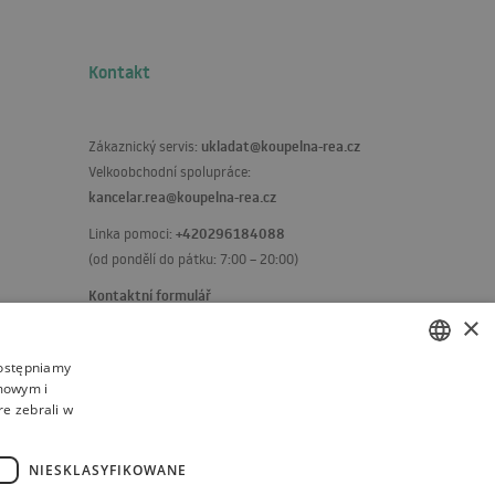
Kontakt
ukladat@koupelna-rea.cz
Zákaznický servis:
Velkoobchodní spolupráce:
kancelar.rea@koupelna-rea.cz
+420296184088
Linka pomoci:
(od pondělí do pátku: 7:00 – 20:00)
Kontaktní formulář
×
dostępniamy
amowym i
POLISH
re zebrali w
BULGARIAN
CZECH
NIESKLASYFIKOWANE