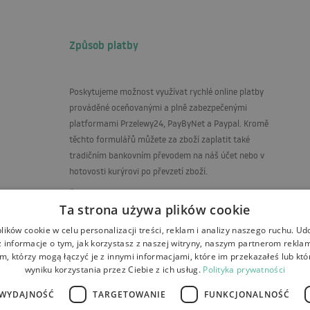
Způsob platby
Poskytujeme možnost využívat rychlé online platby
prováděné oceňovanými a plně zabezpečenými
platformami Przelewy24, PayByNet a Paypal. Kromě
těchto formulářů můžete za zboží zaplatit také
tradičním bankovním převodem na náš účet nebo v
hotovosti kurýrovi po převzetí zboží.
eném
Číslo účtu pro platby v Kč
Ta strona używa plików cookie
PL56 1500 1344 1213 4009 5771 0000
ików cookie w celu personalizacji treści, reklam i analizy naszego ruchu. U
 informacje o tym, jak korzystasz z naszej witryny, naszym partnerom rekl
m, którzy mogą łączyć je z innymi informacjami, które im przekazałeś lub któ
wyniku korzystania przez Ciebie z ich usług.
Polityka prywatności
WYDAJNOŚĆ
TARGETOWANIE
FUNKCJONALNOŚĆ
rácení a reklamace
Platby
Kontakt