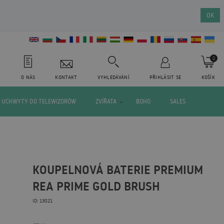
OK
0
O NÁS
KONTAKT
VYHLEDÁVÁNÍ
PŘIHLÁSIT SE
KOŠÍK
UCHWYTY DO TELEWIZORÓW
ZVÍŘATA
BOHO
SALES
KOUPELNOVÁ BATERIE PREMIUM
REA PRIME GOLD BRUSH
ID: 13021