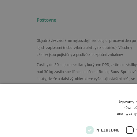
Poštovné
Objednávky zasíláme nejpozději následující pracovní den po
jejich zaplacení (nebo výběru platby na dobírku). Všechny
zásilky jsou pojištěny a pečlivě a bezpečně zabaleny.
Zásilky do 30 kg jsou zasílány kurýrem
DPD
, zatímco zásilky
nad 30 kg zasílá spediční společnost Rohlig-Suus. Sprchové
kouty, dveře a další výrobky, které vyžadují zvláštní péči, se
dodávají na paletách, ve svislé poloze, na speciálně postav
stojanu.
Używamy pl
również
analityczny
NIEZBĘDNE
Obchodní podmínky
O obchodu
Doprava
V