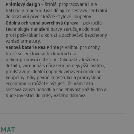
Prémiový design
– štíhlá, propracovaná linie
baterie a moderní tvar dělají ze sestavy centrální
dekorativní prvek každé stylové koupelny.
Odolná ochranná povrchová úprava
– pokročilá
technologie nanášení barvy zaručuje odolnost
proti poškrábání a korozi a zachovává bezchybný
vzhled armatury.
Vanová baterie Rea Prime
je volbou pro osoby,
které si cení luxusního komfortu a
nekompromisní estetiky. Dokonalá v každém
detailu, vyrobená s důrazem na nejvyšší kvalitu,
představuje ideální doplněk vybavení moderní
koupelny. Díky pevné konstrukci a promyšlené
ergonomii si můžete být jisti, že vám tato
sestava zajistí pohodlí a spolehlivost každý den a
bude investicí do krásy vašeho domova.
ÍMAT