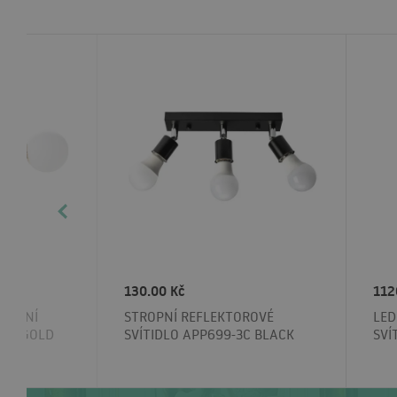
130.00 Kč
112
TROPNÍ
STROPNÍ REFLEKTOROVÉ
LED
4CP GOLD
SVÍTIDLO APP699-3C BLACK
SVÍ