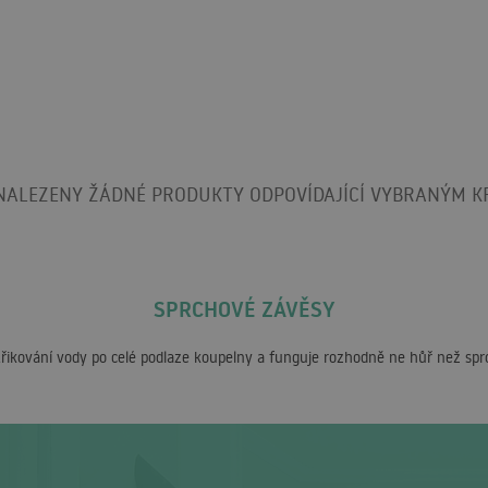
NALEZENY ŽÁDNÉ PRODUKTY ODPOVÍDAJÍCÍ VYBRANÝM KR
SPRCHOVÉ ZÁVĚSY
třikování vody po celé podlaze koupelny a funguje rozhodně ne hůř než sp