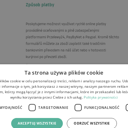
Způsob platby
Poskytujeme možnost využívat rychlé online platby
prováděné oceňovanými a plně zabezpečenými
platformami Przelewy24, PayByNet a Paypal. Kromě těchto
formulářů můžete za zboží zaplatit také tradičním
bankovním převodem na náš účet nebo v hotovosti
kurýrovi po převzetí zboží.
Číslo účtu pro platby v Kč
Ta strona używa plików cookie
PL56 1500 1344 1213 4009 5771 0000
ików cookie w celu personalizacji treści, reklam i analizy naszego ruchu. U
 informacje o tym, jak korzystasz z naszej witryny, naszym partnerom rekl
m, którzy mogą łączyć je z innymi informacjami, które im przekazałeś lub któ
wyniku korzystania przez Ciebie z ich usług.
Polityka prywatności
WYDAJNOŚĆ
TARGETOWANIE
FUNKCJONALNOŚĆ
 a reklamace
Platby
Kontakt
AKCEPTUJ WSZYSTKIE
ODRZUĆ WSZYSTKIE