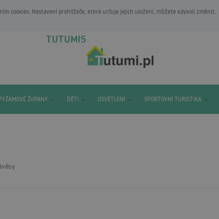
m cookies. Nastavení prohlížeče, které určuje jejich uložení, můžete kdykoli změnit.
TUTUMI5
PYŽAMOVÉ ŽUPANY
DĚTI
OSVĚTLENÍ
SPORTOVNÍ TURISTIKA
ávěsy