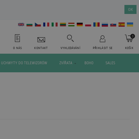
OK
0
O NÁS
KONTAKT
VYHLEDÁVÁNÍ
PŘIHLÁSIT SE
KOŠÍK
UCHWYTY DO TELEWIZORÓW
ZVÍŘATA
BOHO
SALES