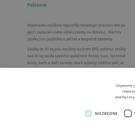
Poštovné
Objednávky zasíláme nejpozději následující pracovní den po
jejich zaplacení (nebo výběru platby na dobírku). Všechny
zásilky jsou pojištěny a pečlivě a bezpečně zabaleny.
Zásilky do 30 kg jsou zasílány kurýrem
DPD
, zatímco zásilky
nad 30 kg zasílá spediční společnost Rohlig-Suus. Sprchové
kouty, dveře a další výrobky, které vyžadují zvláštní péči, se
dodávají na paletách, ve svislé poloze, na speciálně postaveném
stojanu.
Używamy pl
również
analityczny
NIEZBĘDNE
Obchodní podmínky
O obchodu
Doprava
Vrácení