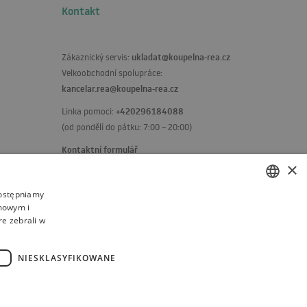
Kontakt
ukladat@koupelna-rea.cz
Zákaznický servis:
Velkoobchodní spolupráce:
kancelar.rea@koupelna-rea.cz
+420296184088
Linka pomoci:
(od pondělí do pátku: 7:00 – 20:00)
Kontaktní formulář
×
dostępniamy
amowym i
POLISH
re zebrali w
BULGARIAN
CZECH
NIESKLASYFIKOWANE
FRENCH
SPANISH