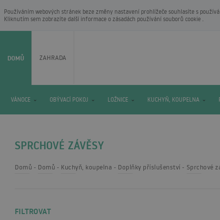
Používáním webových stránek beze změny nastavení prohlížeče souhlasíte s používání
Kliknutím sem zobrazíte další informace o
zásadách používání souborů cookie
.
DOMŮ
ZAHRADA
VÁNOCE
OBÝVACÍ POKOJ
LOŽNICE
KUCHYŇ, KOUPELNA
SPRCHOVÉ ZÁVĚSY
Domů
Domů
Kuchyň, koupelna
Doplňky příslušenství
Sprchové z
FILTROVAT